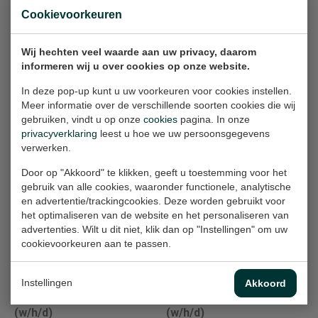
(w/h/d)
Cookievoorkeuren
€100,-
€1.950,-
Wij hechten veel waarde aan uw privacy, daarom
informeren wij u over cookies op onze website.
291605
241614
In deze pop-up kunt u uw voorkeuren voor cookies instellen.
Painting, 30x30x2 cm
Painting, 100x100x2.5 cm
Meer informatie over de verschillende soorten cookies die wij
(w/h/d)
(w/h/d)
gebruiken, vindt u op onze
cookies
pagina. In onze
€950,-
€2.000,-
privacyverklaring
leest u hoe we uw persoonsgegevens
verwerken.
Door op "Akkoord" te klikken, geeft u toestemming voor het
211629
101604
gebruik van alle cookies, waaronder functionele, analytische
Painting, 70x70x2 cm
Painting, 110x110x2.5 cm
en advertentie/trackingcookies. Deze worden gebruikt voor
(w/h/d)
(w/h/d)
het optimaliseren van de website en het personaliseren van
advertenties. Wilt u dit niet, klik dan op "Instellingen" om uw
€1.700,-
€1.950,-
cookievoorkeuren aan te passen.
971617
kinderportret 7
Instellingen
Akkoord
Painting, 100x100x2.5 cm
Painting, 40x40x3 cm
(w/h/d)
(w/h/d)