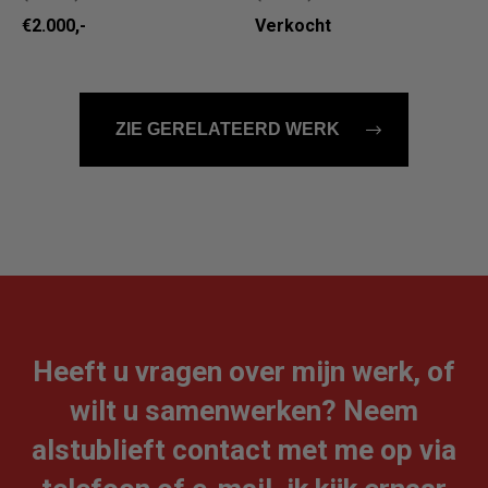
€2.000,-
Verkocht
ZIE GERELATEERD WERK
Heeft u vragen over mijn werk, of
wilt u samenwerken? Neem
alstublieft contact met me op via