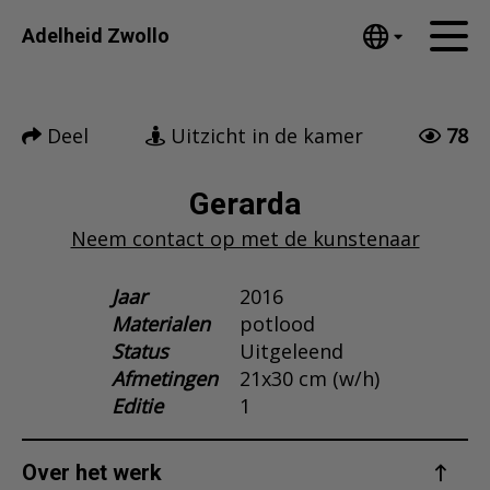
Tumblr
Adelheid Zwollo
Mail
English
Home
Nederlands
Deel
Uitzicht in de kamer
78
Español
Kunstwerken
Português
Nieuws
Gerarda
汉语/中文
Neem contact op met de kunstenaar
العربية
Over mij
Русский
Contact
Jaar
2016
日本語
Materialen
potlood
Deutsch
Status
Uitgeleend
Français
Afmetingen
21x30 cm (w/h)
Italiano
Editie
1
Polski
Ελληνικά
Over het werk
Svenska