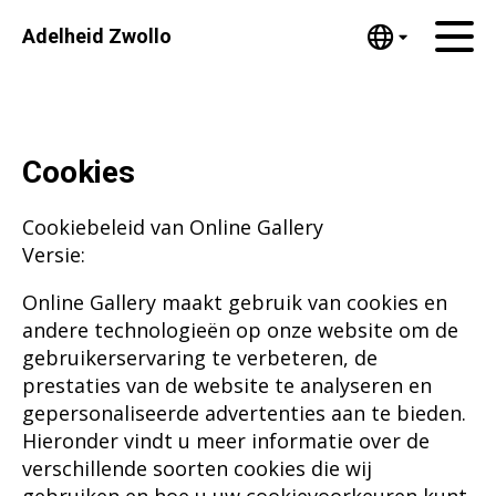
Adelheid Zwollo
English
Home
Nederlands
Español
Kunstwerken
Cookies
Português
Nieuws
汉语/中文
Cookiebeleid van Online Gallery
العربية
Over mij
Versie:
Русский
Contact
Online Gallery maakt gebruik van cookies en
日本語
andere technologieën op onze website om de
Deutsch
gebruikerservaring te verbeteren, de
Français
prestaties van de website te analyseren en
Italiano
gepersonaliseerde advertenties aan te bieden.
Polski
Hieronder vindt u meer informatie over de
Ελληνικά
verschillende soorten cookies die wij
Svenska