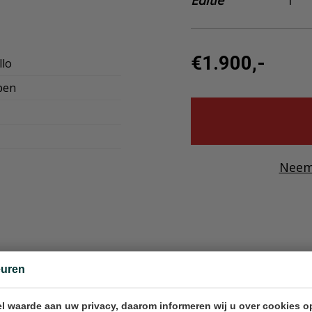
Editie
1
€1.900,-
llo
pen
Neem
euren
281605
l waarde aan uw privacy, daarom informeren wij u over cookies o