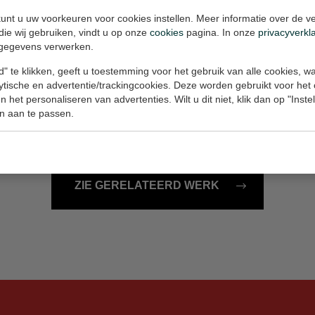
100x100x4 cm (w/h/d)
Painting, 95x95x2.5 cm (w/h
unt u uw voorkeuren voor cookies instellen. Meer informatie over de ve
€1.950,-
die wij gebruiken, vindt u op onze
cookies
pagina. In onze
privacyverkl
gegevens verwerken.
" te klikken, geeft u toestemming voor het gebruik van alle cookies, 
Fantasietekening 32
lytische en advertentie/trackingcookies. Deze worden gebruikt voor het
21x33 cm (w/h)
Work on paper, 21x33 cm (w
 het personaliseren van advertenties. Wilt u dit niet, klik dan op "Inst
n aan te passen.
€100,-
ZIE GERELATEERD WERK