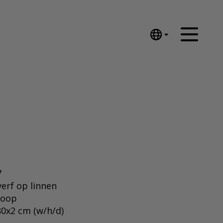
English
Nederlands
Español
Português
汉语/中文
العربية
Русский
日本語
Deutsch
7
Français
verf op linnen
koop
Italiano
0x2 cm (w/h/d)
Polski