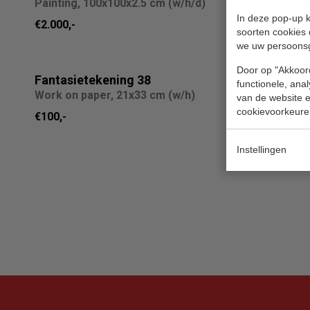
Painting, 100x100x2.5 cm (w/h/d)
Painting, 
In deze pop-up k
€2.000,-
€1.000,-
soorten cookies 
we uw persoons
Door op "Akkoord
Fantasietekening 38
collage 5
functionele, ana
Work on paper, 21x33 cm (w/h)
Collages, 
van de website en
cookievoorkeure
€100,-
€100,-
Instellingen