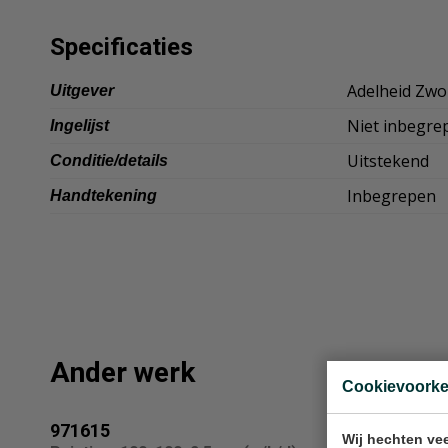
Specificaties
Adelheid Zwo
Uitgever
Niet inbegre
Ingelijst
Uitstekend
Conditie/details
Inbegrepen
Handtekening
Ander werk
Cookievoork
971615
Minke
Wij hechten vee