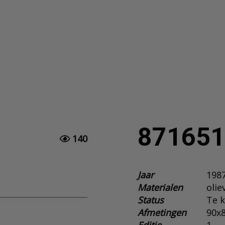
871651
140
Jaar
198
Materialen
olie
Status
Te 
Afmetingen
90x8