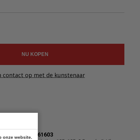
Ελληνικά
Svenska
Dansk
Norsk
NU KOPEN
 contact op met de kunstenaar
261603
p onze website.