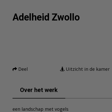
Adelheid Zwollo
Facebook
Twitter
Home
Pinterest
Tumblr
Mail
Kunstwerken
Deel
Uitzicht in de kamer
Nieuws
Over mij
Over het werk
Contact
een landschap met vogels